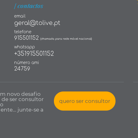
| contactos
email
geral@tolive.pt
telefone
915501152
(chamada para rede móvel nacional)
whatsapp
+351915501152
número ami
24759
um novo desafio
a de ser consultor
quero ser consultor
io
nte... junte-se a