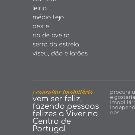
leiria
médio tejo
oeste
ria de aveiro
serra da estrela
viseu, dão e lafões
| consultor imobiliário
procura 
e gostari
vem ser feliz,
imobiliár
fazendo pessoas
independe
nós!
felizes a Viver no
Centro de
Portugal