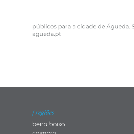
públicos para a cidade de Águeda. 
agueda.pt
| regiões
beira baixa
coimbra