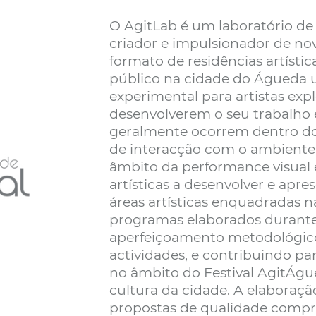
O AgitLab é um laboratório d
criador e impulsionador de nov
formato de residências artística
público na cidade do Águeda 
experimental para artistas ex
desenvolverem o seu trabalho 
geralmente ocorrem dentro do e
de interacção com o ambiente 
âmbito da performance visual 
artísticas a desenvolver e apre
áreas artísticas enquadradas n
programas elaborados durante a
aperfeiçoamento metodológic
actividades, e contribuindo 
no âmbito do Festival AgitÁgu
cultura da cidade. A elabora
propostas de qualidade comp