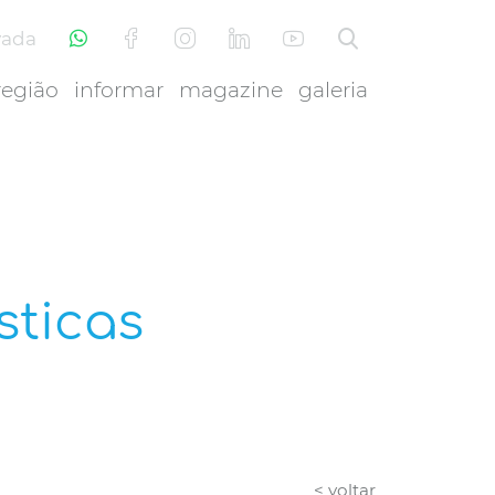
vada
região
informar
magazine
galeria
sticas
< voltar