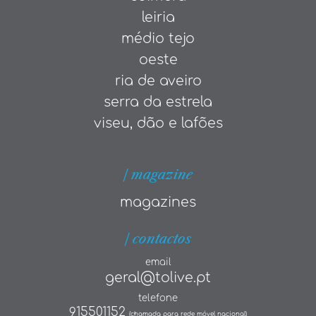
leiria
médio tejo
oeste
ria de aveiro
serra da estrela
viseu, dão e lafões
| magazine
magazines
| contactos
email
geral@tolive.pt
telefone
915501152
(chamada para rede móvel nacional)