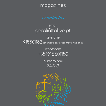
magazines
| contactos
email
geral@tolive.pt
telefone
915501152
(chamada para rede móvel nacional)
whatsapp
+351915501152
número ami
24759