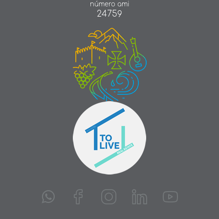
número ami
24759