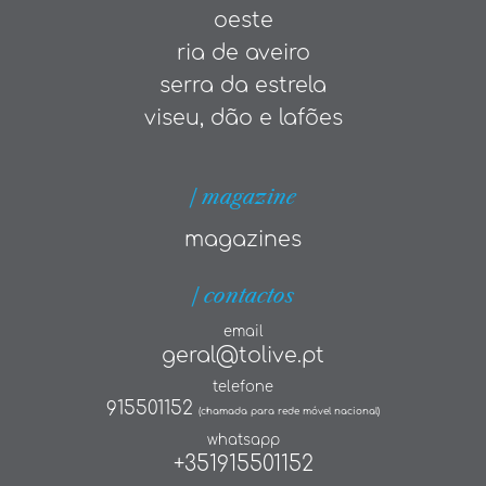
oeste
ria de aveiro
serra da estrela
viseu, dão e lafões
| magazine
magazines
| contactos
email
geral@tolive.pt
telefone
915501152
(chamada para rede móvel nacional)
whatsapp
+351915501152