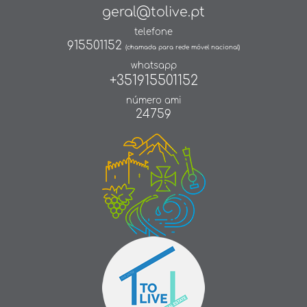
geral@tolive.pt
telefone
915501152
(chamada para rede móvel nacional)
whatsapp
+351915501152
número ami
24759