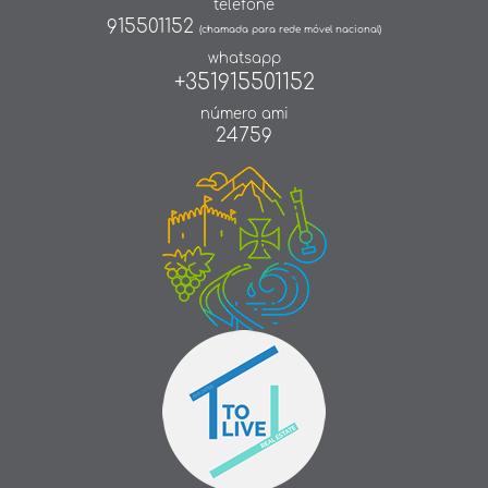
telefone
915501152
(chamada para rede móvel nacional)
whatsapp
+351915501152
número ami
24759