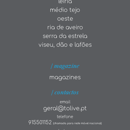
leiria
médio tejo
oeste
ria de aveiro
serra da estrela
viseu, dão e lafões
| magazine
magazines
| contactos
email
geral@tolive.pt
telefone
915501152
(chamada para rede móvel nacional)