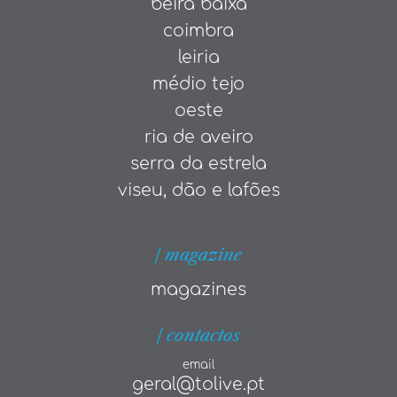
beira baixa
coimbra
leiria
médio tejo
oeste
ria de aveiro
serra da estrela
viseu, dão e lafões
| magazine
magazines
| contactos
email
geral@tolive.pt