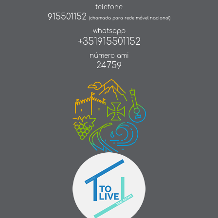
telefone
915501152
(chamada para rede móvel nacional)
whatsapp
+351915501152
número ami
24759