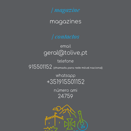
| magazine
magazines
| contactos
email
geral@tolive.pt
telefone
915501152
(chamada para rede móvel nacional)
whatsapp
+351915501152
número ami
24759