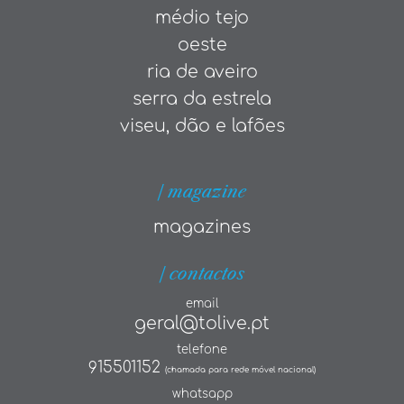
médio tejo
oeste
ria de aveiro
serra da estrela
viseu, dão e lafões
| magazine
magazines
| contactos
email
geral@tolive.pt
telefone
915501152
(chamada para rede móvel nacional)
whatsapp