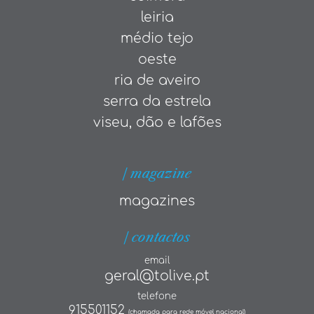
leiria
médio tejo
oeste
ria de aveiro
serra da estrela
viseu, dão e lafões
| magazine
magazines
| contactos
email
geral@tolive.pt
telefone
915501152
(chamada para rede móvel nacional)