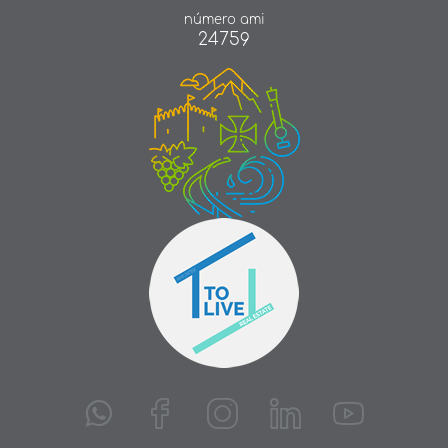
número ami
24759