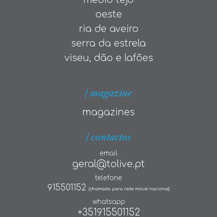
oeste
ria de aveiro
serra da estrela
viseu, dão e lafões
| magazine
magazines
| contactos
email
geral@tolive.pt
telefone
915501152
(chamada para rede móvel nacional)
whatsapp
+351915501152