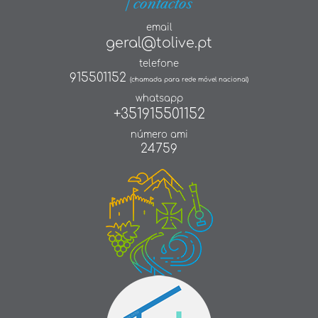
| contactos
email
geral@tolive.pt
telefone
915501152
(chamada para rede móvel nacional)
whatsapp
+351915501152
número ami
24759