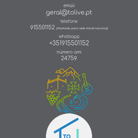
email
geral@tolive.pt
telefone
915501152
(chamada para rede móvel nacional)
whatsapp
+351915501152
número ami
24759