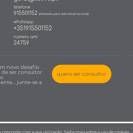
telefone
915501152
(chamada para rede móvel nacional)
whatsapp
+351915501152
número ami
24759
um novo desafio
a de ser consultor
quero ser consultor
io
nte... junte-se a
 todos os direitos reservados •
Política de Privacidade
•
Livro de reclamaçõ
 a concordar com a sua utilização.
Saiba mais sobre o uso de cookies.