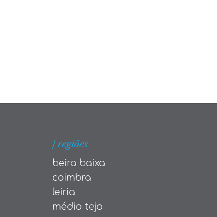
| regiões
beira baixa
coimbra
leiria
médio tejo