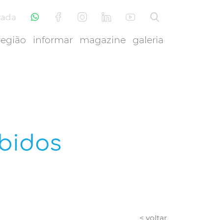
vada
região
informar
magazine
galeria
óbidos
< voltar