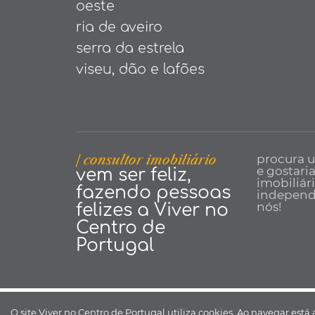
oeste
ria de aveiro
serra da estrela
viseu, dão e lafões
| consultor imobiliário
procura 
e gostari
vem ser feliz,
imobiliár
fazendo pessoas
independe
nós!
felizes a Viver no
Centro de
Portugal
Viver no Centro de Portugal ©
O site Viver no Centro de Portugal utiliza cookies. Ao navegar está