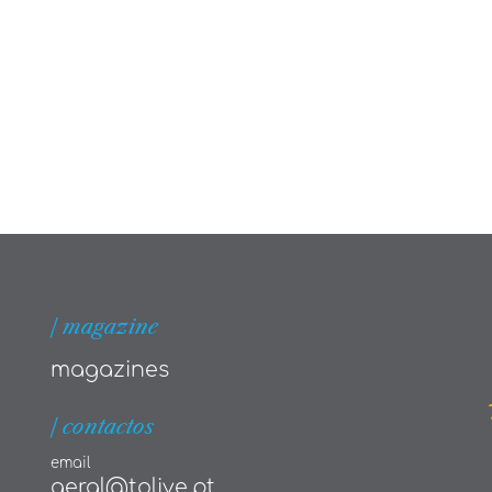
| magazine
magazines
| contactos
email
geral@tolive.pt