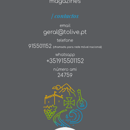
magazines
| contactos
email
geral@tolive.pt
telefone
915501152
(chamada para rede móvel nacional)
whatsapp
+351915501152
número ami
24759