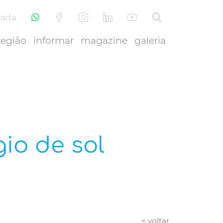
vada
região
informar
magazine
galeria
gio de sol
< voltar