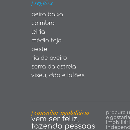
| regiões
beira baixa
coimbra
leiria
médio tejo
oeste
ria de aveiro
serra da estrela
viseu, dão e lafões
| consultor imobiliário
procura 
e gostari
vem ser feliz,
imobiliár
fazendo pessoas
independe