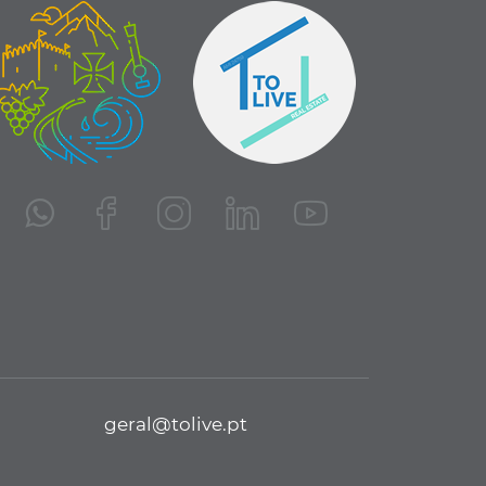
geral@tolive.pt