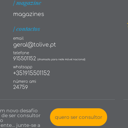
| magazine
magazines
| contactos
email
geral@tolive.pt
telefone
915501152
(chamada para rede móvel nacional)
whatsapp
+351915501152
número ami
24759
um novo desafio
a de ser consultor
quero ser consultor
io
nte... junte-se a