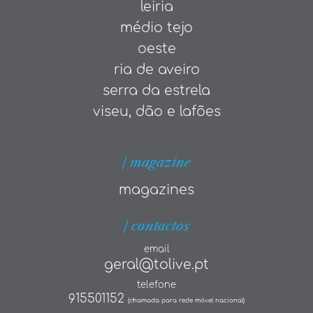
leiria
médio tejo
oeste
ria de aveiro
serra da estrela
viseu, dão e lafões
| magazine
magazines
| contactos
email
geral@tolive.pt
telefone
915501152
(chamada para rede móvel nacional)