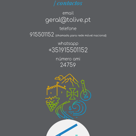
| contactos
email
geral@tolive.pt
telefone
915501152
(chamada para rede móvel nacional)
whatsapp
+351915501152
número ami
24759