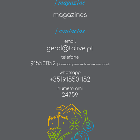
| magazine
magazines
| contactos
email
geral@tolive.pt
telefone
915501152
(chamada para rede móvel nacional)
whatsapp
+351915501152
número ami
24759