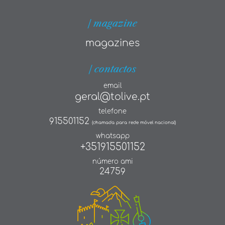
| magazine
magazines
| contactos
email
geral@tolive.pt
telefone
915501152
(chamada para rede móvel nacional)
whatsapp
+351915501152
número ami
24759