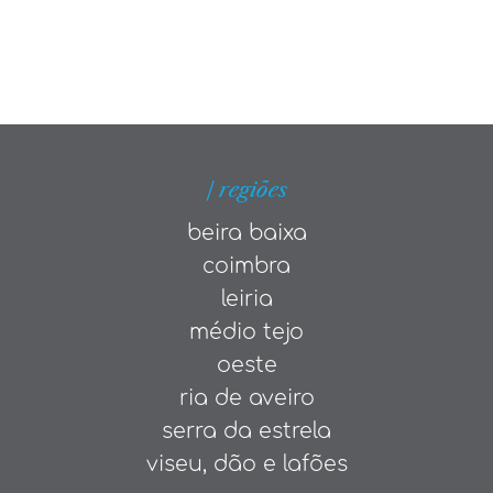
| regiões
beira baixa
coimbra
leiria
médio tejo
oeste
ria de aveiro
serra da estrela
viseu, dão e lafões