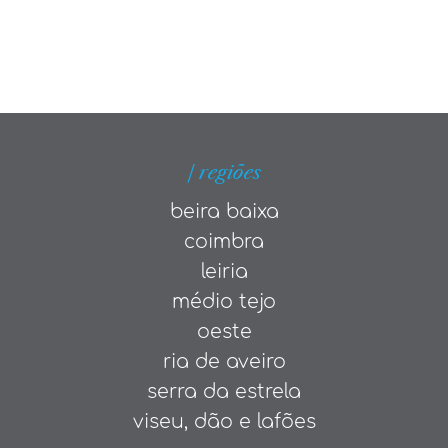
| regiões
beira baixa
coimbra
leiria
médio tejo
oeste
ria de aveiro
serra da estrela
viseu, dão e lafões