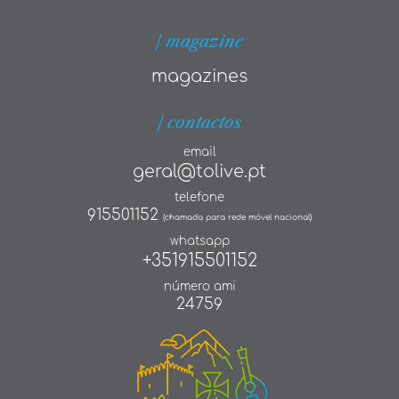
| magazine
magazines
| contactos
email
geral@tolive.pt
telefone
915501152
(chamada para rede móvel nacional)
whatsapp
+351915501152
número ami
24759