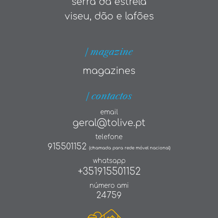
serra da estrela
viseu, dão e lafões
| magazine
magazines
| contactos
email
geral@tolive.pt
telefone
915501152
(chamada para rede móvel nacional)
whatsapp
+351915501152
número ami
24759