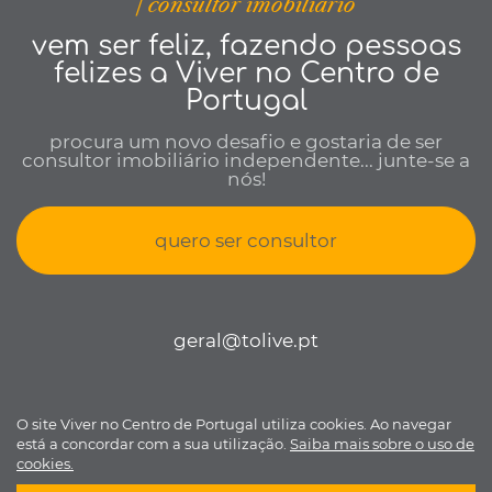
| consultor imobiliário
vem ser feliz, fazendo pessoas
felizes a Viver no Centro de
Portugal
procura um novo desafio e gostaria de ser
consultor imobiliário independente... junte-se a
nós!
quero ser consultor
geral@tolive.pt
O site Viver no Centro de Portugal utiliza cookies. Ao navegar
Viver no Centro de Portugal © todos os direitos reservados •
Política
está a concordar com a sua utilização.
Saiba mais sobre o uso de
de Privacidade
•
Livro de reclamações
• Desenvolvido por
Bomsite
cookies.