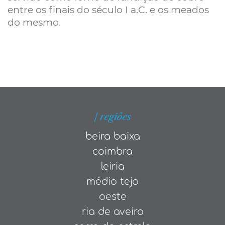
entre os finais do século I a.C. e os meados
do mesmo.
| regiões
beira baixa
coimbra
leiria
médio tejo
oeste
ria de aveiro