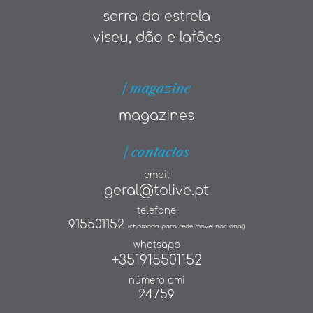
serra da estrela
viseu, dão e lafões
| magazine
magazines
| contactos
email
geral@tolive.pt
telefone
915501152
(chamada para rede móvel nacional)
whatsapp
+351915501152
número ami
24759