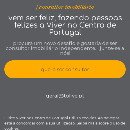
| consultor imobiliário
vem ser feliz, fazendo pessoas
felizes a Viver no Centro de
Portugal
procura um novo desafio e gostaria de ser
consultor imobiliário independente... junte-se a
nós!
quero ser consultor
geral@tolive.pt
O site Viver no Centro de Portugal utiliza cookies. Ao navegar
Viver no Centro de Portugal © todos os direitos reservados •
Política
está a concordar com a sua utilização.
Saiba mais sobre o uso de
de Privacidade
•
Livro de reclamações
• Desenvolvido por
Bomsite
cookies.