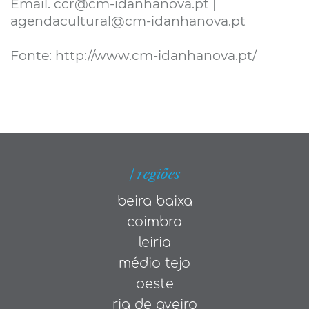
Email. ccr@cm-idanhanova.pt |
agendacultural@cm-idanhanova.pt
Fonte: http://www.cm-idanhanova.pt/
| regiões
beira baixa
coimbra
leiria
médio tejo
oeste
ria de aveiro