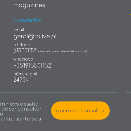
magazines
| contactos
email
geral@tolive.pt
telefone
915501152
(chamada para rede móvel nacional)
whatsapp
+351915501152
número ami
24759
um novo desafio
a de ser consultor
quero ser consultor
io
nte... junte-se a