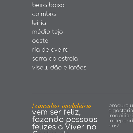
beira baixa
coimbra
leiria
médio tejo
oeste
ria de aveiro
serra da estrela
viseu, dão e lafões
| consultor imobiliário
procura 
e gostari
vem ser feliz,
imobiliár
fazendo pessoas
independe
nós!
felizes a Viver no