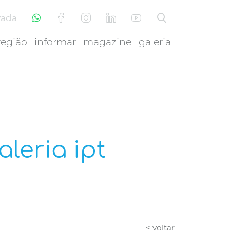
vada
região
informar
magazine
galeria
leria ipt
< voltar