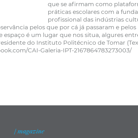
que se afirmam como platafo
práticas escolares com a funda
profissional das indústrias cul
servância pelos que por cá já passaram e pelos
e espaço é um lugar que nos situa, algures entre
sidente do Instituto Politécnico de Tomar (Te
ebook.com/CAI-Galeria-IPT-2167864783273003/
| magazine