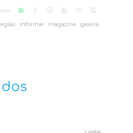
vada
região
informar
magazine
galeria
idos
< voltar