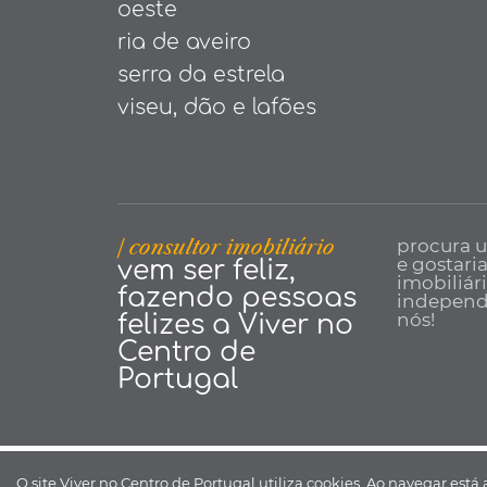
oeste
ria de aveiro
serra da estrela
viseu, dão e lafões
| consultor imobiliário
procura 
e gostari
vem ser feliz,
imobiliár
fazendo pessoas
independe
nós!
felizes a Viver no
Centro de
Portugal
Viver no Centro de Portugal ©
O site Viver no Centro de Portugal utiliza cookies. Ao navegar está