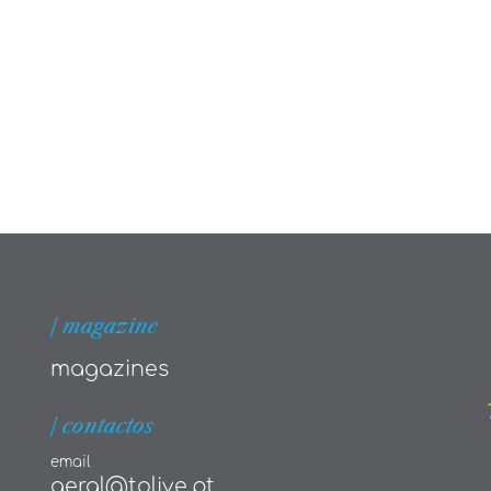
| magazine
magazines
| contactos
email
geral@tolive.pt