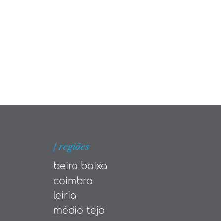
| regiões
beira baixa
coimbra
leiria
médio tejo