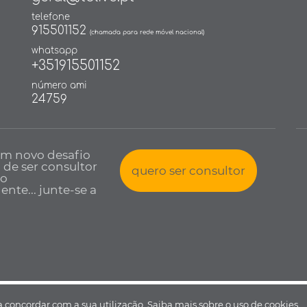
telefone
915501152
(chamada para rede móvel nacional)
whatsapp
+351915501152
número ami
24759
um novo desafio
a de ser consultor
quero ser consultor
io
nte... junte-se a
 todos os direitos reservados •
Política de Privacidade
•
Livro de reclamaçõ
 a concordar com a sua utilização.
Saiba mais sobre o uso de cookies.