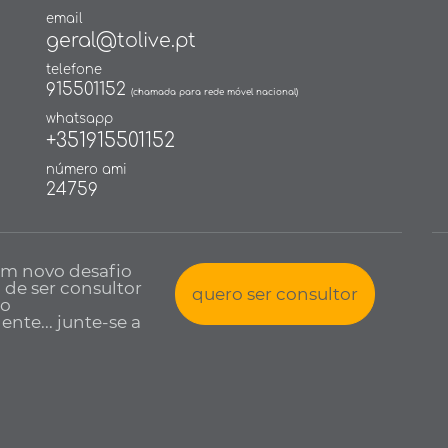
email
geral@tolive.pt
telefone
915501152
(chamada para rede móvel nacional)
whatsapp
+351915501152
número ami
24759
um novo desafio
a de ser consultor
quero ser consultor
io
nte... junte-se a