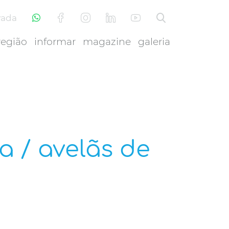
vada
região
informar
magazine
galeria
a / avelãs de