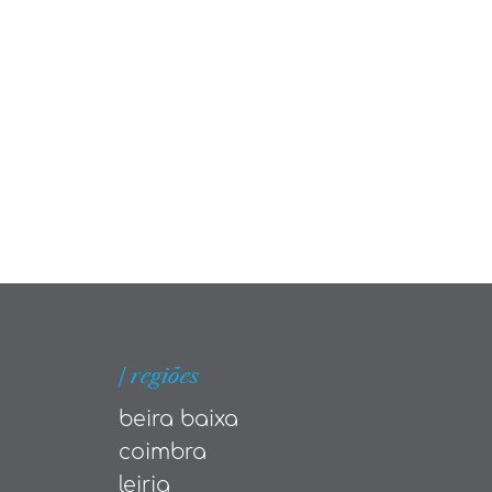
| regiões
beira baixa
coimbra
leiria