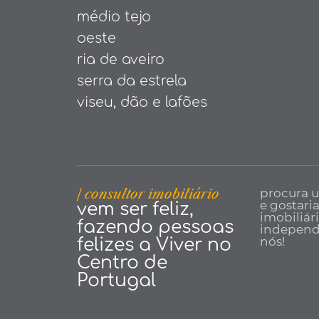
médio tejo
oeste
ria de aveiro
serra da estrela
viseu, dão e lafões
| consultor imobiliário
procura 
e gostari
vem ser feliz,
imobiliár
fazendo pessoas
independe
nós!
felizes a Viver no
Centro de
Portugal