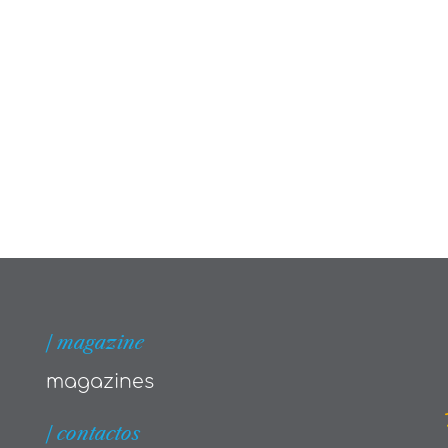
| magazine
magazines
| contactos