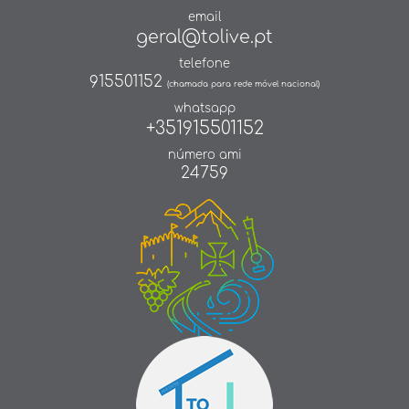
email
geral@tolive.pt
telefone
915501152
(chamada para rede móvel nacional)
whatsapp
+351915501152
número ami
24759