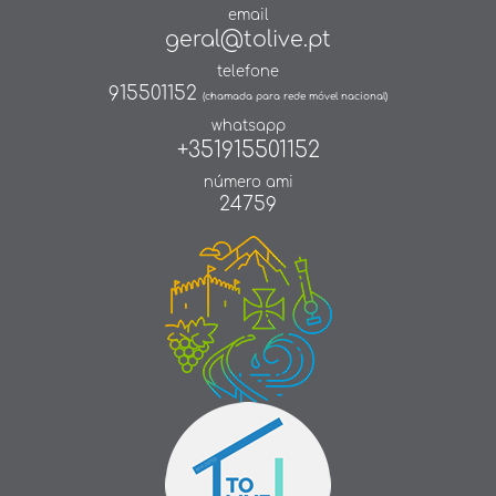
email
geral@tolive.pt
telefone
915501152
(chamada para rede móvel nacional)
whatsapp
+351915501152
número ami
24759