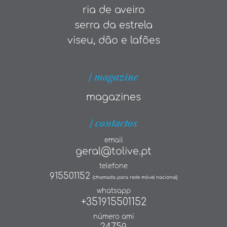
ria de aveiro
serra da estrela
viseu, dão e lafões
| magazine
magazines
| contactos
email
geral@tolive.pt
telefone
915501152
(chamada para rede móvel nacional)
whatsapp
+351915501152
número ami
24759