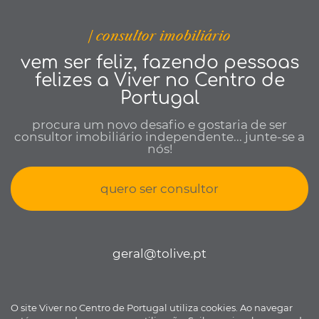
| consultor imobiliário
vem ser feliz, fazendo pessoas
felizes a Viver no Centro de
Portugal
procura um novo desafio e gostaria de ser
consultor imobiliário independente... junte-se a
nós!
quero ser consultor
geral@tolive.pt
O site Viver no Centro de Portugal utiliza cookies. Ao navegar
Viver no Centro de Portugal © todos os direitos reservados •
Política