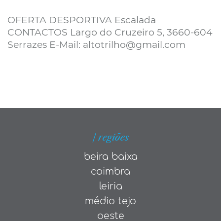
OFERTA DESPORTIVA Escalada
CONTACTOS Largo do Cruzeiro 5, 3660-604
Serrazes E-Mail: altotrilho@gmail.com
| regiões
beira baixa
coimbra
leiria
médio tejo
oeste