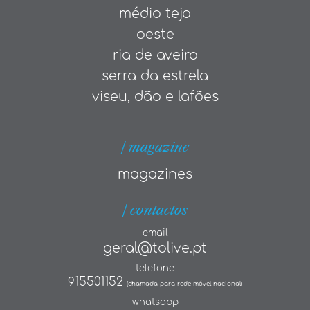
médio tejo
oeste
ria de aveiro
serra da estrela
viseu, dão e lafões
| magazine
magazines
| contactos
email
geral@tolive.pt
telefone
915501152
(chamada para rede móvel nacional)
whatsapp