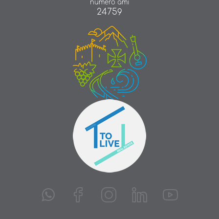
número ami
24759