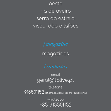
oeste
ria de aveiro
serra da estrela
viseu, dão e lafões
| magazine
magazines
| contactos
email
geral@tolive.pt
telefone
915501152
(chamada para rede móvel nacional)
whatsapp
+351915501152