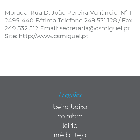
Morada: Rua D. João Pereira Venâncio, Nº 1
2495-440 Fátima Telefone 249 531 128 / Fax
249 532 512 Email: secretaria@csmiguel.pt
Site: http://www.csmiguel.pt
| regiões
beira baixa
coimbra
leiria
médio tejo