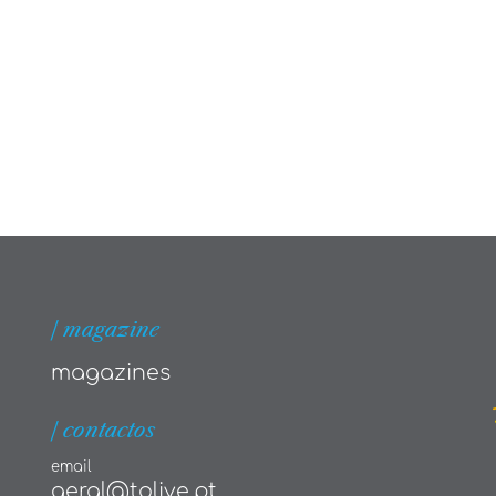
| magazine
magazines
| contactos
email
geral@tolive.pt