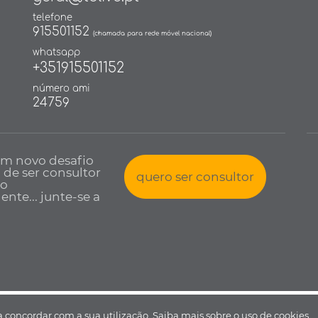
telefone
915501152
(chamada para rede móvel nacional)
whatsapp
+351915501152
número ami
24759
um novo desafio
a de ser consultor
quero ser consultor
io
nte... junte-se a
 todos os direitos reservados •
Política de Privacidade
•
Livro de reclamaçõ
 a concordar com a sua utilização.
Saiba mais sobre o uso de cookies.