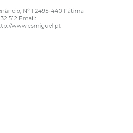
enâncio, Nº 1 2495-440 Fátima
532 512 Email:
ttp://www.csmiguel.pt