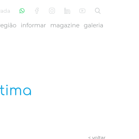
vada
região
informar
magazine
galeria
átima
< voltar