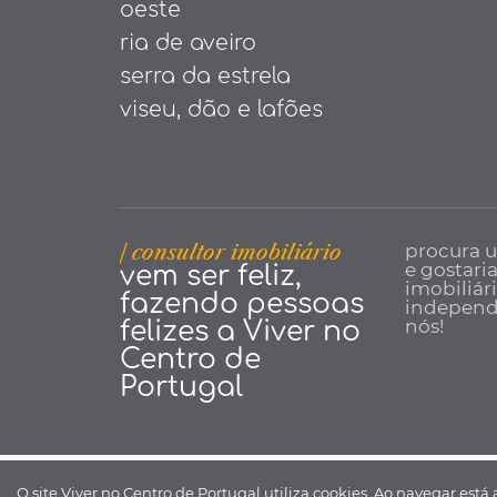
oeste
ria de aveiro
serra da estrela
viseu, dão e lafões
| consultor imobiliário
procura 
e gostari
vem ser feliz,
imobiliár
fazendo pessoas
independe
nós!
felizes a Viver no
Centro de
Portugal
Viver no Centro de Portugal ©
O site Viver no Centro de Portugal utiliza cookies. Ao navegar está