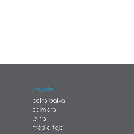
| regiões
beira baixa
coimbra
leiria
médio tejo