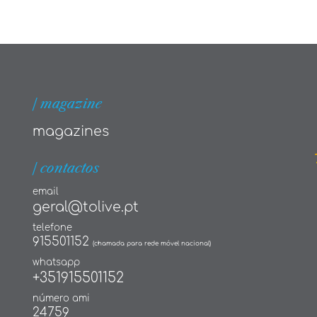
| magazine
magazines
| contactos
email
geral@tolive.pt
telefone
915501152
(chamada para rede móvel nacional)
whatsapp
+351915501152
número ami
24759