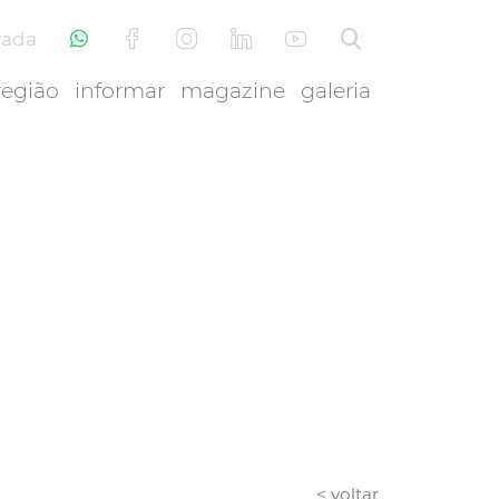
vada
região
informar
magazine
galeria
< voltar