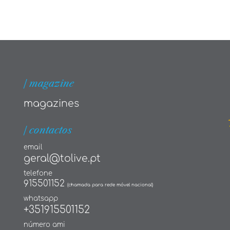
| magazine
magazines
| contactos
email
geral@tolive.pt
telefone
915501152
(chamada para rede móvel nacional)
whatsapp
+351915501152
número ami