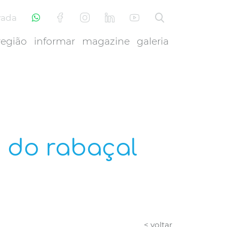
vada
região
informar
magazine
galeria
 do rabaçal
< voltar