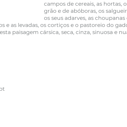
campos de cereais, as hortas, os
grão e de abóboras, os salgueirai
os seus adarves, as choupanas e 
s e as levadas, os cortiços e o pastoreio do ga
esta paisagem cársica, seca, cinza, sinuosa e nu
pt