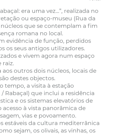
baçal: era uma vez...”, realizada no
rpretação ou espaço-museu (Rua da
ês núcleos que se contemplam a fim
sença romana no local.
êm evidência de função, perdidos
os seus antigos utilizadores.
nizados e vivem agora num espaço
raiz.
a aos outros dois núcleos, locais de
ão destes objectos.
 tempo, a visita à estação
 Rabaçal) que inclui a residência
ústica e os sistemas elevatórios de
 acesso à vista panorâmica de
isagem, vias e povoamento.
s estáveis da cultura mediterrânica
mo sejam, os olivais, as vinhas, os