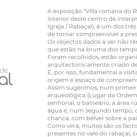
A exposição “Villa romana do Ra
interior deste centro de inte
Igreja / Rabaçal), é um dos tr
de tornar compreensível a pre
Os objectos dados a ver não t
que estão na bruma dos tempos 
Foram recolhidos, estão orga
arquitectonicamente criado de 
É, por isso, fundamental a visit
origem e espaço de compreens
Assim sugerimos, num primeiro
arqueológica (Lugar da Ordem /
senhorial, o balneário, a área r
água e, num segundo tempo, o
chanca, com belver sobre a pa
Como verá, muitos são os facto
presentes no vale do rabaçal, co