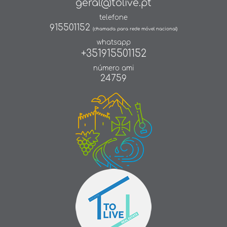
geral@tolive.pt
telefone
915501152
(chamada para rede móvel nacional)
whatsapp
+351915501152
número ami
24759