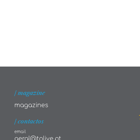
| magazine
magazines
| contactos
email
geral@tolive.pt