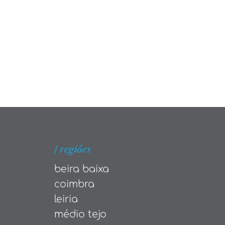
| regiões
beira baixa
coimbra
leiria
médio tejo