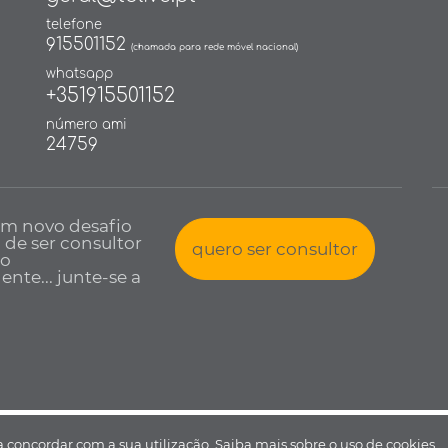
telefone
915501152
(chamada para rede móvel nacional)
whatsapp
+351915501152
número ami
24759
um novo desafio
a de ser consultor
quero ser consultor
io
nte... junte-se a
 todos os direitos reservados •
Política de Privacidade
•
Livro de reclamaçõ
 a concordar com a sua utilização.
Saiba mais sobre o uso de cookies.