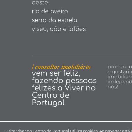
oeste
ria de aveiro
serra da estrela
viseu, dão e lafões
| consultor imobiliário
procura 
e gostari
vem ser feliz,
imobiliár
fazendo pessoas
independe
nós!
felizes a Viver no
Centro de
Portugal
Viver no Centro de Portugal ©
O site Viver no Centro de Portugal utiliza cookies. Ao navegar está