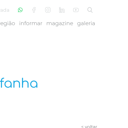
vada
região
informar
magazine
galeria
afanha
< voltar