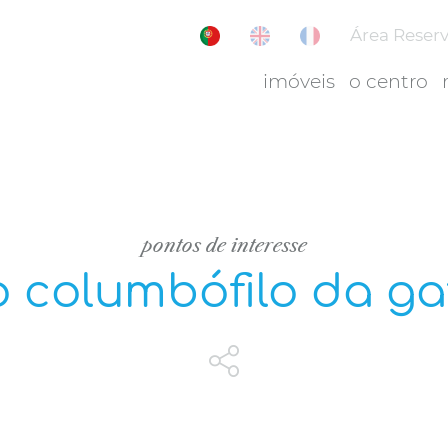
Área Reser
imóveis
o centro
pontos de interesse
 columbófilo da g