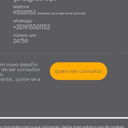
telefone
915501152
(chamada para rede móvel nacional)
whatsapp
+351915501152
número ami
24759
um novo desafio
a de ser consultor
quero ser consultor
io
nte... junte-se a
 todos os direitos reservados •
Política de Privacidade
•
Livro de reclamaçõ
 a concordar com a sua utilização.
Saiba mais sobre o uso de cookies.