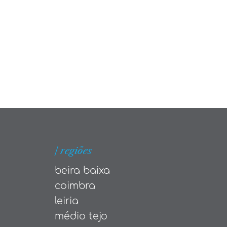
| regiões
beira baixa
coimbra
leiria
médio tejo