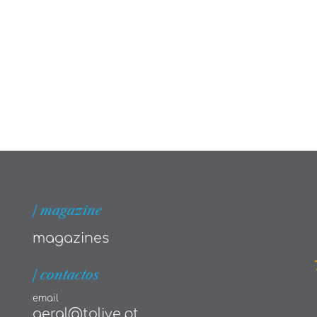
| magazine
magazines
| contactos
email
geral@tolive.pt