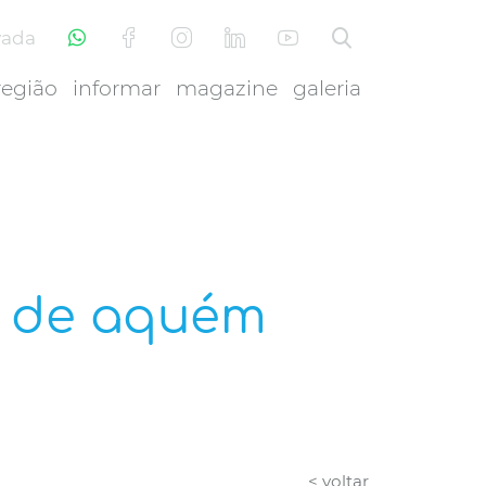
vada
região
informar
magazine
galeria
a de aquém
< voltar