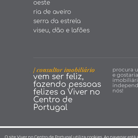
oeste
ria de aveiro
serra da estrela
viseu, dão e lafões
| consultor imobiliário
procura 
e gostari
vem ser feliz,
imobiliár
fazendo pessoas
independe
nós!
felizes a Viver no
Centro de
Portugal
Viver no Centro de Portugal ©
O site Viver no Centro de Portugal utiliza cookies. Ao navegar está