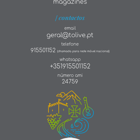
magazines
| contactos
email
geral@tolive.pt
telefone
915501152
(chamada para rede móvel nacional)
whatsapp
+351915501152
número ami
24759