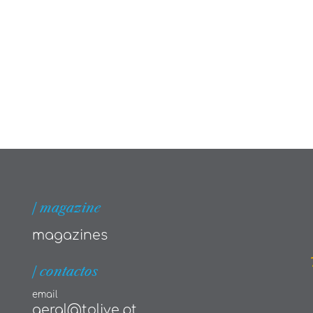
| magazine
magazines
| contactos
email
geral@tolive.pt