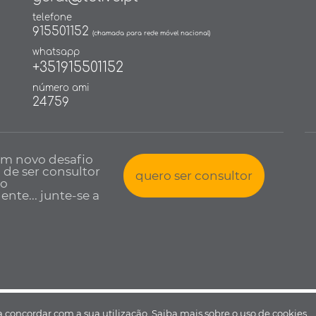
telefone
915501152
(chamada para rede móvel nacional)
whatsapp
+351915501152
número ami
24759
um novo desafio
a de ser consultor
quero ser consultor
io
nte... junte-se a
 todos os direitos reservados •
Política de Privacidade
•
Livro de reclamaçõ
 a concordar com a sua utilização.
Saiba mais sobre o uso de cookies.