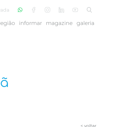
vada
região
informar
magazine
galeria
sã
< voltar