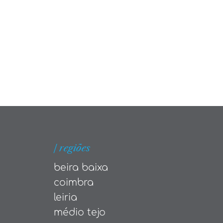
| regiões
beira baixa
coimbra
leiria
médio tejo