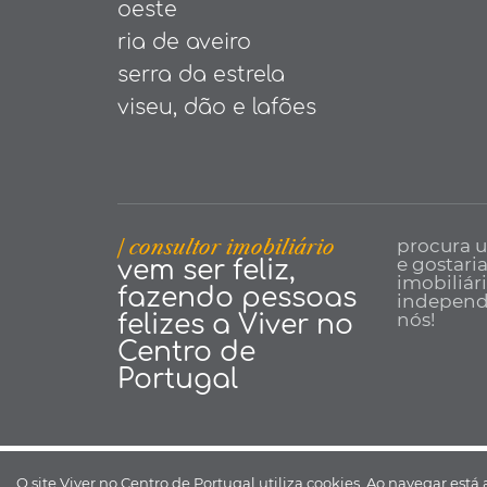
oeste
ria de aveiro
serra da estrela
viseu, dão e lafões
| consultor imobiliário
procura 
e gostari
vem ser feliz,
imobiliár
fazendo pessoas
independe
nós!
felizes a Viver no
Centro de
Portugal
Viver no Centro de Portugal ©
O site Viver no Centro de Portugal utiliza cookies. Ao navegar está