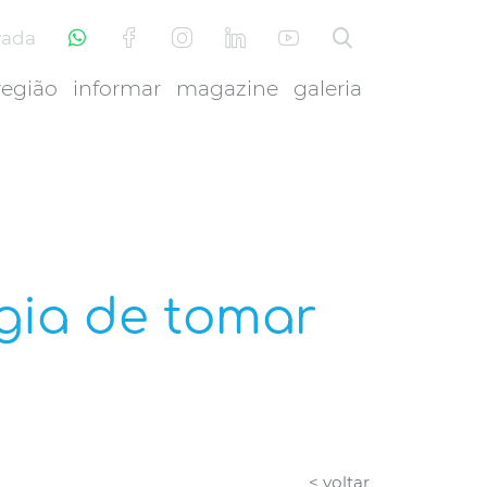
vada
região
informar
magazine
galeria
ogia de tomar
< voltar