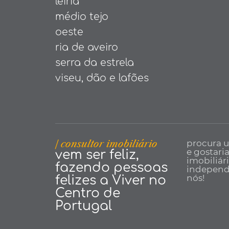
leiria
médio tejo
oeste
ria de aveiro
serra da estrela
viseu, dão e lafões
| consultor imobiliário
procura 
e gostari
vem ser feliz,
imobiliár
fazendo pessoas
independe
nós!
felizes a Viver no
Centro de
Portugal