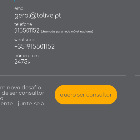
email
geral@tolive.pt
telefone
915501152
(chamada para rede móvel nacional)
whatsapp
+351915501152
número ami
24759
um novo desafio
a de ser consultor
quero ser consultor
io
nte... junte-se a