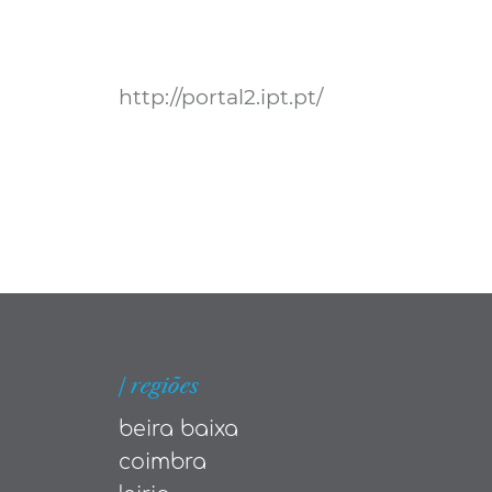
http://portal2.ipt.pt/
| regiões
beira baixa
coimbra