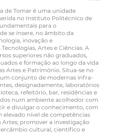
gia de Tomar é uma unidade
erida no Instituto Politécnico de
fundamentais para o
e se insere, no âmbito da
nologia, inovação e
Tecnologias, Artes e Ciências. A
ursos superiores não graduados,
uados e formação ao longo da vida
as Artes e Património. Situa-se no
um conjunto de modernas infra-
antes, designadamente, laboratórios
teca, refeitório, bar, residências e
ados num ambiente acolhedor com
tir e divulgar o conhecimento, com
m elevado nível de competências
 Artes; promover a investigação
tercâmbio cultural, científico e