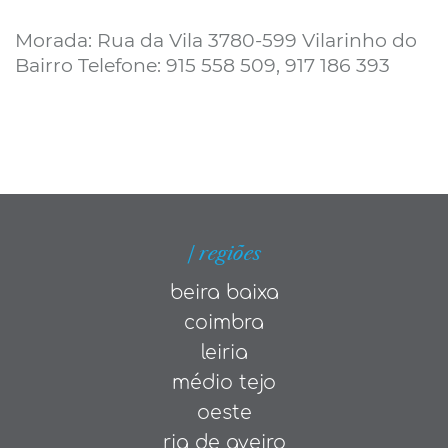
Morada: Rua da Vila 3780-599 Vilarinho do
Bairro Telefone: 915 558 509, 917 186 393
| regiões
beira baixa
coimbra
leiria
médio tejo
oeste
ria de aveiro