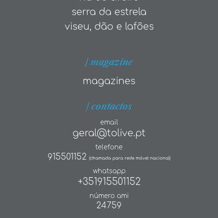
serra da estrela
viseu, dão e lafões
| magazine
magazines
| contactos
email
geral@tolive.pt
telefone
915501152
(chamada para rede móvel nacional)
whatsapp
+351915501152
número ami
24759