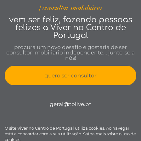
| consultor imobiliário
vem ser feliz, fazendo pessoas
felizes a Viver no Centro de
Portugal
procura um novo desafio e gostaria de ser
consultor imobiliário independente... junte-se a
nós!
quero ser consultor
geral@tolive.pt
O site Viver no Centro de Portugal utiliza cookies. Ao navegar
Viver no Centro de Portugal © todos os direitos reservados •
Política
está a concordar com a sua utilização.
Saiba mais sobre o uso de
de Privacidade
•
Livro de reclamações
• Desenvolvido por
Bomsite
cookies.