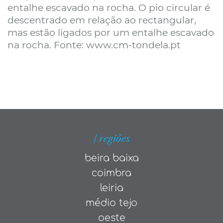
entalhe escavado na rocha. O pio circular é
descentrado em relação ao rectangular,
mas estão ligados por um entalhe escavado
na rocha. Fonte: www.cm-tondela.pt
| regiões
beira baixa
coimbra
leiria
médio tejo
oeste