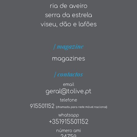
ria de aveiro
serra da estrela
viseu, dão e lafões
| magazine
magazines
| contactos
email
geral@tolive.pt
telefone
915501152
(chamada para rede móvel nacional)
whatsapp
+351915501152
número ami
24759