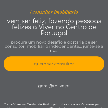
| consultor imobiliário
vem ser feliz, fazendo pessoas
felizes a Viver no Centro de
Portugal
procura um novo desafio e gostaria de ser
consultor imobiliário independente... junte-se a
nós!
quero ser consultor
geral@tolive.pt
O site Viver no Centro de Portugal utiliza cookies. Ao navegar
Viver no Centro de Portugal © todos os direitos reservados •
Política