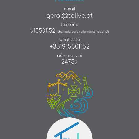
email
geral@tolive.pt
telefone
915501152
(chamada para rede móvel nacional)
whatsapp
+351915501152
número ami
24759