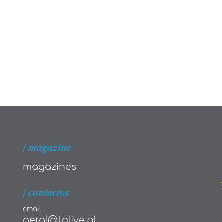
| magazine
magazines
| contactos
email
geral@tolive.pt