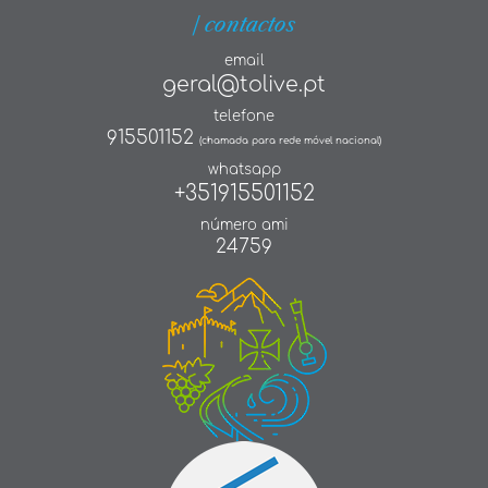
| contactos
email
geral@tolive.pt
telefone
915501152
(chamada para rede móvel nacional)
whatsapp
+351915501152
número ami
24759