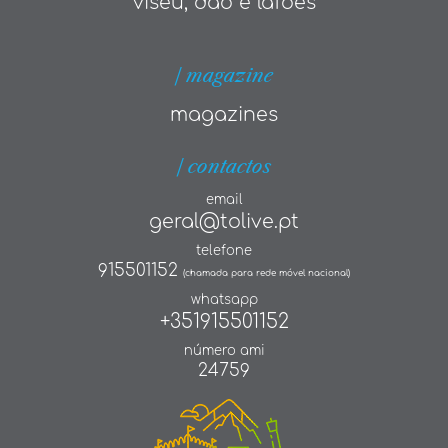
viseu, dão e lafões
| magazine
magazines
| contactos
email
geral@tolive.pt
telefone
915501152
(chamada para rede móvel nacional)
whatsapp
+351915501152
número ami
24759