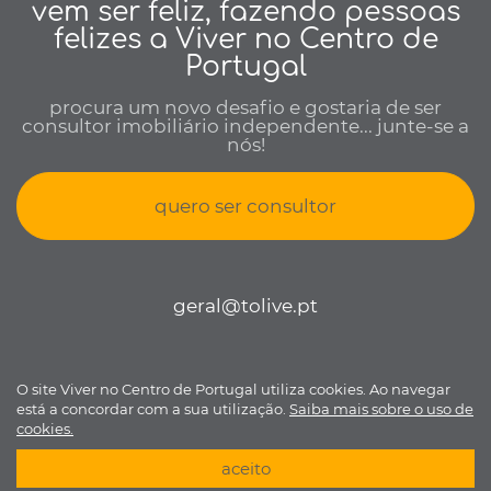
vem ser feliz, fazendo pessoas
felizes a Viver no Centro de
Portugal
procura um novo desafio e gostaria de ser
consultor imobiliário independente... junte-se a
nós!
quero ser consultor
geral@tolive.pt
O site Viver no Centro de Portugal utiliza cookies. Ao navegar
Viver no Centro de Portugal © todos os direitos reservados •
Política
está a concordar com a sua utilização.
Saiba mais sobre o uso de
de Privacidade
•
Livro de reclamações
• Desenvolvido por
Bomsite
cookies.
aceito