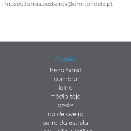
museu.terras.besteiros@cm-tondela.pt
| regiões
beira baixa
coimbra
leiria
médio tejo
oeste
ria de aveiro
serra da estrela