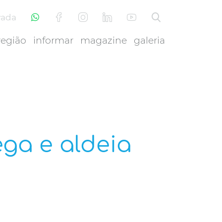
vada
região
informar
magazine
galeria
ega e aldeia