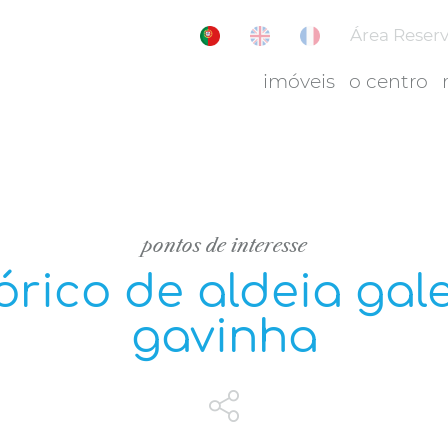
Área Reser
imóveis
o centro
pontos de interesse
órico de aldeia gal
gavinha