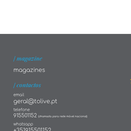
| magazine
magazines
| contactos
email
geral@tolive.pt
telefone
915501152
(chamada para rede móvel nacional)
whatsapp
+351915501152