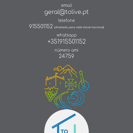
email
geral@tolive.pt
telefone
915501152
(chamada para rede móvel nacional)
whatsapp
+351915501152
número ami
24759