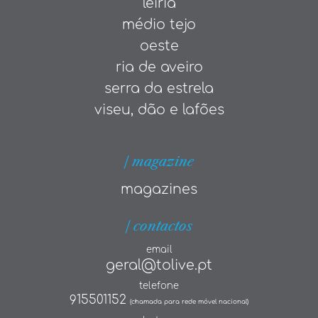
leiria
médio tejo
oeste
ria de aveiro
serra da estrela
viseu, dão e lafões
| magazine
magazines
| contactos
email
geral@tolive.pt
telefone
915501152
(chamada para rede móvel nacional)